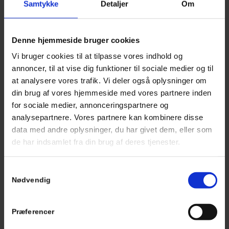
Samtykke
Detaljer
Om
ansat?
Jeg har været ansat i Lambæk i 4 år.
Denne hjemmeside bruger cookies
Hvordan er din almindelige
Vi bruger cookies til at tilpasse vores indhold og
arbejdsdag?
annoncer, til at vise dig funktioner til sociale medier og til
Dagene kan være meget forskellige.
at analysere vores trafik. Vi deler også oplysninger om
din brug af vores hjemmeside med vores partnere inden
Hvad er dine primære
for sociale medier, annonceringspartnere og
arbejdsopgaver?
analysepartnere. Vores partnere kan kombinere disse
Fordeler arbejde blandt svende, samt udføre
data med andre oplysninger, du har givet dem, eller som
gulvarbejde, opmåling, regnskab, varetager
de har indsamlet fra din brug af deres tjenester.
formands møder m.m.
Samtykkevalg
Hvad er din oplevelse af at
Nødvendig
være ansat i virksomheden?
Den er meget god. Vi har et godt sammenhold og
Præferencer
samarbejde på tværs af de forskellige afdelinger.