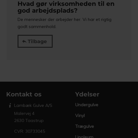
Hvad gør virksomheden til en
god arbejdsplads?
De mennesker der arbejder her. Vi har et rigtig
godt sammenhold.
Tilbage
Kontakt os
Ydelser
Undergulve
Lambæk Gulve A/S
Malervej 4
Vinyl
2630 Taastrup
Trægulve
CVR: 30733045
Linoleum