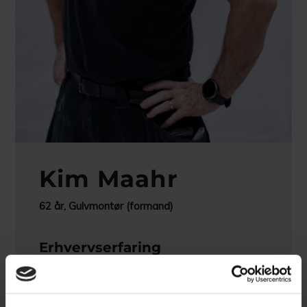
Kim Maahr
62 år, Gulvmontør (formand)
Erhvervserfaring
Kommer fra Gulvfirmaet Pras efter 41 år.
Hvor langt tid har du været