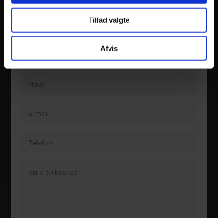
Du fortjener det bedste
Tillad valgte
gulv
Vi har mere end 30 års erfaring – kontakt os i dag og
Afvis
få et uforpligtende tilbud på dit gulv.